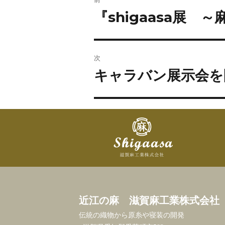
『shigaasa展 
次
キャラバン展示会を
近江の麻 滋賀麻工業株式会社
伝統の織物から原糸や寝装の開発