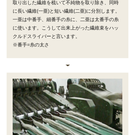
取り出した繊維を梳いて不純物を取り除き、同時
に長い繊維(一亜)と短い繊維(二亜)に分別します。
一亜は中番手、細番手の糸に、二亜は太番手の糸
に使います。こうして出来上がった繊維束をハッ
クルドスライバーと言います。
※番手=糸の太さ