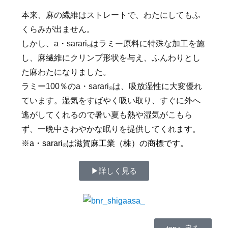
本来、麻の繊維はストレートで、わたにしてもふ
くらみが出ません。
しかし、a・sarari
はラミー原料に特殊な加工を施
®
し、麻繊維にクリンプ形状を与え、ふんわりとし
た麻わたになりました。
ラミー100％のa・sarari
は、吸放湿性に大変優れ
®
ています。湿気をすばやく吸い取り、すぐに外へ
逃がしてくれるので暑い夏も熱や湿気がこもら
ず、一晩中さわやかな眠りを提供してくれます。
※a・sarari
は滋賀麻工業（株）の商標です。
®
▶︎詳しく見る