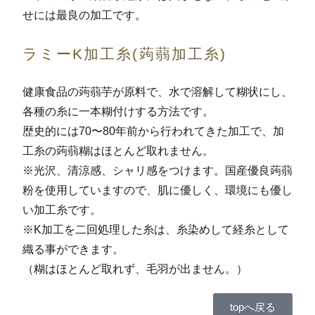
せには最良の加工です。
ラミーK加工糸(蒟蒻加工糸)
健康食品の蒟蒻芋が原料で、水で溶解して糊状にし、
各種の糸に一本糊付けする方法です。
歴史的には70〜80年前から行われてきた加工で、加
工糸の蒟蒻糊はほとんど取れません。
※光沢、清涼感、シャリ感をつけます。国産優良蒟蒻
粉を使用していますので、肌に優しく、環境にも優し
い加工糸です。
※K加工を二回処理した糸は、糸染めして経糸として
織る事ができます。
（糊はほとんど取れず、毛羽が出ません。）
topへ戻る